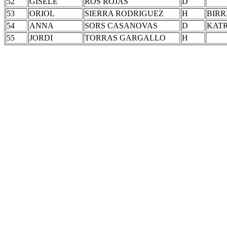
52
GISÈLE
ROS ROJAS
D
53
ORIOL
SIERRA RODRIGUEZ
H
BIRR
54
ANNA
SORS CASANOVAS
D
KATR
55
JORDI
TORRAS GARGALLO
H