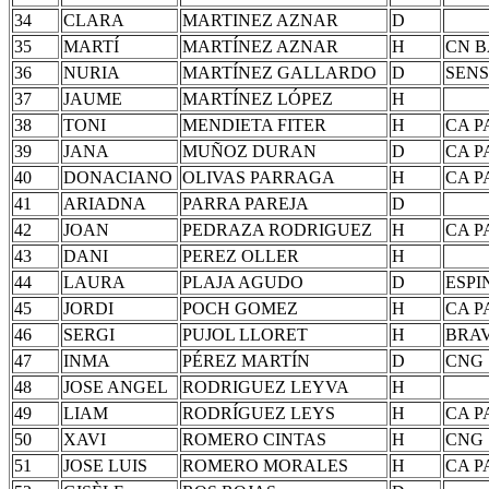
34
CLARA
MARTINEZ AZNAR
D
35
MARTÍ
MARTÍNEZ AZNAR
H
CN 
36
NURIA
MARTÍNEZ GALLARDO
D
SENS
37
JAUME
MARTÍNEZ LÓPEZ
H
38
TONI
MENDIETA FITER
H
CA 
39
JANA
MUÑOZ DURAN
D
CA 
40
DONACIANO
OLIVAS PARRAGA
H
CA 
41
ARIADNA
PARRA PAREJA
D
42
JOAN
PEDRAZA RODRIGUEZ
H
CA 
43
DANI
PEREZ OLLER
H
44
LAURA
PLAJA AGUDO
D
ESPI
45
JORDI
POCH GOMEZ
H
CA 
46
SERGI
PUJOL LLORET
H
BRA
47
INMA
PÉREZ MARTÍN
D
CNG
48
JOSE ANGEL
RODRIGUEZ LEYVA
H
49
LIAM
RODRÍGUEZ LEYS
H
CA 
50
XAVI
ROMERO CINTAS
H
CNG
51
JOSE LUIS
ROMERO MORALES
H
CA 