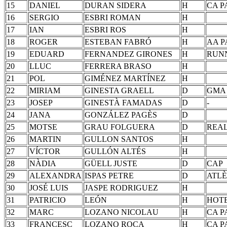
15
DANIEL
DURAN SIDERA
H
CA 
16
SERGIO
ESBRI ROMAN
H
17
IAN
ESBRI ROS
H
18
ROGER
ESTEBAN FABRÓ
H
AA 
19
EDUARD
FERNANDEZ GIRONES
H
RUN
20
LLUC
FERRERA BRASO
H
21
POL
GIMÉNEZ MARTÍNEZ
H
22
MIRIAM
GINESTA GRAELL
D
GMA
23
JOSEP
GINESTÀ FAMADAS
D
-
24
JANA
GONZÁLEZ PAGÈS
D
25
MOTSE
GRAU FOLGUERA
D
REAL
26
MARTIN
GULLON SANTOS
H
27
VÍCTOR
GULLÓN ALTÉS
H
28
NÀDIA
GÜELL JUSTE
D
CAP
29
ALEXANDRA
ISPAS PETRE
D
ATLÈ
30
JOSÉ LUIS
JASPE RODRIGUEZ
H
31
PATRICIO
LEÓN
H
HOTE
32
MARC
LOZANO NICOLAU
H
CA 
33
FRANCESC
LOZANO ROCA
H
CA 