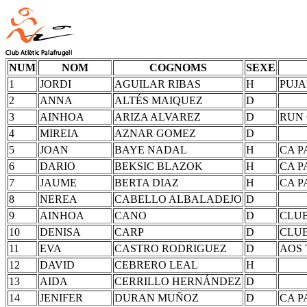
NUM
NOM
COGNOMS
SEXE
1
JORDI
AGUILAR RIBAS
H
PUJA
2
ANNA
ALTÉS MAIQUEZ
D
3
AINHOA
ARIZA ALVAREZ
D
RUN 
4
MIREIA
AZNAR GOMEZ
D
5
JOAN
BAYE NADAL
H
CA 
6
DARIO
BEKSIC BLAZOK
H
CA 
7
JAUME
BERTA DIAZ
H
CA 
8
NEREA
CABELLO ALBALADEJO
D
9
AINHOA
CANO
D
CLUB
10
DENISA
CARP
D
CLUB
11
EVA
CASTRO RODRIGUEZ
D
AOS
12
DAVID
CEBRERO LEAL
H
13
AIDA
CERRILLO HERNÁNDEZ
D
14
JENIFER
DURAN MUÑOZ
D
CA 