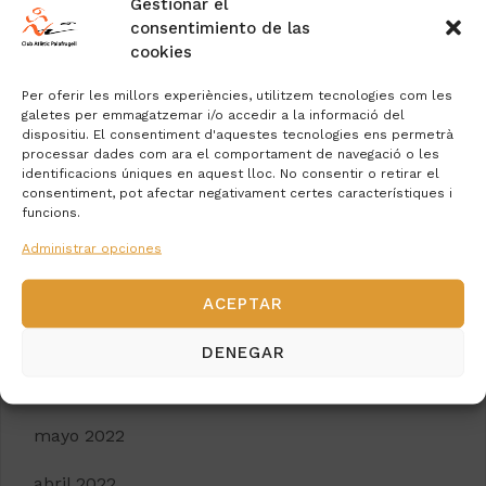
Gestionar el
febrero 2024
consentimiento de las
cookies
diciembre 2023
Per oferir les millors experiències, utilitzem tecnologies com les
noviembre 2023
galetes per emmagatzemar i/o accedir a la informació del
dispositiu. El consentiment d'aquestes tecnologies ens permetrà
octubre 2023
processar dades com ara el comportament de navegació o les
identificacions úniques en aquest lloc. No consentir o retirar el
consentiment, pot afectar negativament certes característiques i
septiembre 2023
funcions.
agosto 2023
Administrar opciones
julio 2023
ACEPTAR
mayo 2023
DENEGAR
agosto 2022
mayo 2022
abril 2022