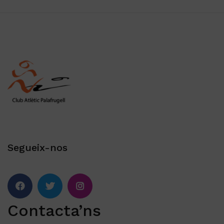
Segueix-nos
Facebook
Twitter
Instagram
Contacta’ns