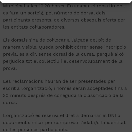
Municipal a les 12.20 hores. En acabar el repartiment,
es farà un sorteig, pel número de dorsal dels
participants presents, de diversos obsequis oferts per
les entitats col·laboradores.
Els dorsals s’ha de col·locar a l’alçada del pit de
manera visible. Queda prohibit córrer sense inscripció
prèvia, és a dir, sense dorsal de la cursa, perquè això
perjudica tot el col·lectiu i el desenvolupament de la
prova.
Les reclamacions hauran de ser presentades per
escrit a l’organització, i només seran acceptades fins a
30 minuts després de coneguda la classificació de la
cursa.
L’organització es reserva el dret a demanar el DNI o
document similar per comprovar l’edat i/o la identitat
de les persones participants.