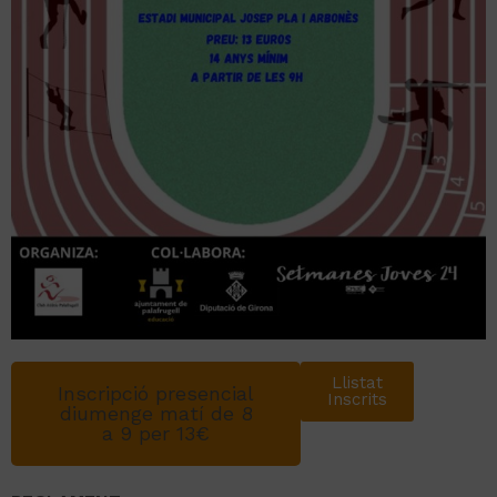
Llistat
Inscripció presencial
Inscrits
diumenge matí de 8
a 9 per 13€