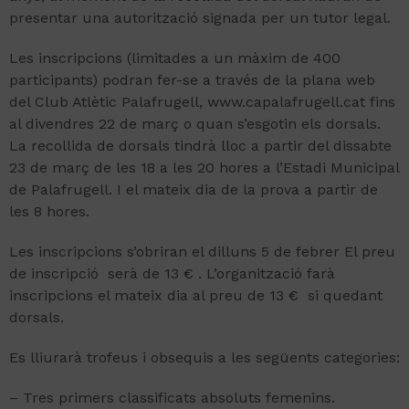
presentar una autorització signada per un tutor legal.
Les inscripcions (limitades a un màxim de 400
participants) podran fer-se a través de la plana web
del Club Atlètic Palafrugell, www.capalafrugell.cat fins
al divendres 22 de març o quan s’esgotin els dorsals.
La recollida de dorsals tindrà lloc a partir del dissabte
23 de març de les 18 a les 20 hores a l’Estadi Municipal
de Palafrugell. I el mateix dia de la prova a partir de
les 8 hores.
Les inscripcions s’obriran el dilluns 5 de febrer El preu
de inscripció serà de 13 € . L’organització farà
inscripcions el mateix dia al preu de 13 € si quedant
dorsals.
Es lliurarà trofeus i obsequis a les següents categories:
– Tres primers classificats absoluts femenins.