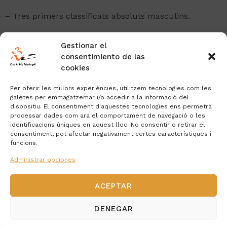
– Tres primers classificats absoluts masculins.
– Primer equip classificat femení.
Gestionar el
consentimiento de las
– Primer equip classificat masculí.
cookies
Hi haurà classificació per equips. Es considerarà equip
Per oferir les millors experiències, utilitzem tecnologies com les
si 4 o més corredors, indiferentment de l’edat o el
galetes per emmagatzemar i/o accedir a la informació del
sexe, al formular la inscripció registrin el mateix nom
dispositiu. El consentiment d'aquestes tecnologies ens permetrà
processar dades com ara el comportament de navegació o les
de l’equip. La classificació es realitzarà amb la suma
identificacions úniques en aquest lloc. No consentir o retirar el
dels llocs dels 4 primers classificats del mateix equip.
consentiment, pot afectar negativament certes característiques i
L’equip guanyador serà el que menys puntuació
funcions.
obtingui de la suma.
Administrar opciones
A tots els participants se’ls obsequiarà amb una
ACEPTAR
samarreta commemorativa de record. També hi haurà
refrigeri i beguda per a tots els participants.
DENEGAR
El repartiment de premis tindrà lloc a l’Estadi